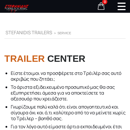
0
STEFANIDIS TRAILERS
>
SERVICE
TRAILER
CENTER
Είστε έτοιμοι να προσφέρετε στο Τρέιλέρ σας αυτό
ακριβώς που ζητάει;
Το άριστα εξιδεικευμένο προσωπικό μας θα σας
εξυπηρετήσει άμεσα για να αποκτείσετε τα
αξεσουάρ που χρειάζεστε.
Γνωρίζουμε πολύ καλά ότι είναι απογοητευτικό και
σίγουρα όχι και ό,τι καλύτερο από το να μείνετε
χωρίς το Τρέιλερ – βοηθό σας.
Για τον λόγο αυτό είμαστε άρτια εκπαιδευμένοι